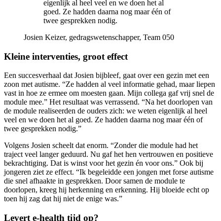
eigenlijk al heel veel en we doen het al
goed. Ze hadden daarna nog maar één of
twee gesprekken nodig.
Josien Keizer, gedragswetenschapper, Team 050
Kleine interventies, groot effect
Een succesverhaal dat Josien bijbleef, gaat over een gezin met een
zoon met autisme. “Ze hadden al veel informatie gehad, maar liepen
vast in hoe ze ermee om moesten gaan. Mijn collega gaf vrij snel de
module mee.” Het resultaat was verrassend. “Na het doorlopen van
de module realiseerden de ouders zich: we weten eigenlijk al heel
veel en we doen het al goed. Ze hadden daarna nog maar één of
twee gesprekken nodig.”
Volgens Josien scheelt dat enorm. “Zonder die module had het
traject veel langer geduurd. Nu gaf het hen vertrouwen en positieve
bekrachtiging. Dat is winst voor het gezin én voor ons.” Ook bij
jongeren ziet ze effect. “Ik begeleidde een jongen met forse autisme
die snel afhaakte in gesprekken. Door samen de module te
doorlopen, kreeg hij herkenning en erkenning. Hij bloeide echt op
toen hij zag dat hij niet de enige was.”
Levert e-health tijd op?