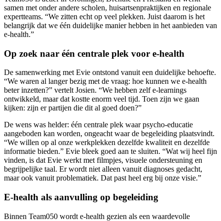
samen met onder andere scholen, huisartsenpraktijken en regionale
expertteams. “We zitten echt op veel plekken. Juist daarom is het
belangrijk dat we één duidelijke manier hebben in het aanbieden van
e-health.”
Op zoek naar één centrale plek voor e-health
De samenwerking met Evie ontstond vanuit een duidelijke behoefte.
“We waren al langer bezig met de vraag: hoe kunnen we e-health
beter inzetten?” vertelt Josien. “We hebben zelf e-learnings
ontwikkeld, maar dat kostte enorm veel tijd. Toen zijn we gaan
kijken: zijn er partijen die dit al goed doen?”
De wens was helder: één centrale plek waar psycho-educatie
aangeboden kan worden, ongeacht waar de begeleiding plaatsvindt.
“We willen op al onze werkplekken dezelfde kwaliteit en dezelfde
informatie bieden.” Evie bleek goed aan te sluiten. “Wat wij heel fijn
vinden, is dat Evie werkt met filmpjes, visuele ondersteuning en
begrijpelijke taal. Er wordt niet alleen vanuit diagnoses gedacht,
maar ook vanuit problematiek. Dat past heel erg bij onze visie.”
E-health als aanvulling op begeleiding
Binnen Team050 wordt e-health gezien als een waardevolle