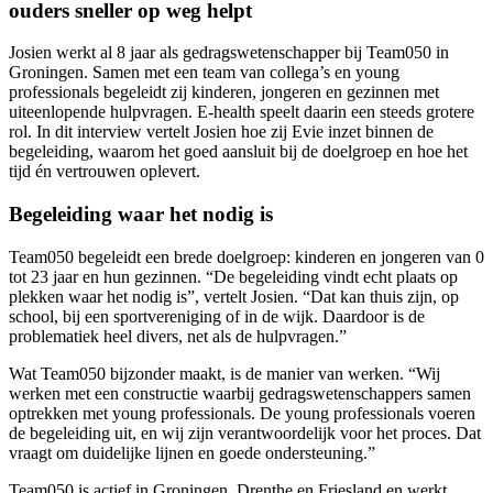
ouders sneller op weg helpt
Josien werkt al 8 jaar als gedragswetenschapper bij Team050 in
Groningen. Samen met een team van collega’s en young
professionals begeleidt zij kinderen, jongeren en gezinnen met
uiteenlopende hulpvragen. E-health speelt daarin een steeds grotere
rol. In dit interview vertelt Josien hoe zij Evie inzet binnen de
begeleiding, waarom het goed aansluit bij de doelgroep en hoe het
tijd én vertrouwen oplevert.
Begeleiding waar het nodig is
Team050 begeleidt een brede doelgroep: kinderen en jongeren van 0
tot 23 jaar en hun gezinnen. “De begeleiding vindt echt plaats op
plekken waar het nodig is”, vertelt Josien. “Dat kan thuis zijn, op
school, bij een sportvereniging of in de wijk. Daardoor is de
problematiek heel divers, net als de hulpvragen.”
Wat Team050 bijzonder maakt, is de manier van werken. “Wij
werken met een constructie waarbij gedragswetenschappers samen
optrekken met young professionals. De young professionals voeren
de begeleiding uit, en wij zijn verantwoordelijk voor het proces. Dat
vraagt om duidelijke lijnen en goede ondersteuning.”
Team050 is actief in Groningen, Drenthe en Friesland en werkt