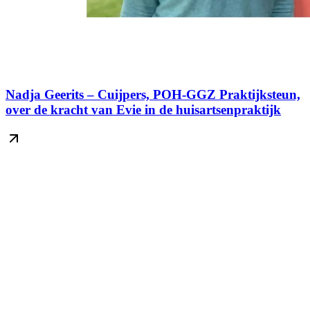
Nadja Geerits – Cuijpers, POH-GGZ Praktijksteun,
over de kracht van Evie in de huisartsenpraktijk