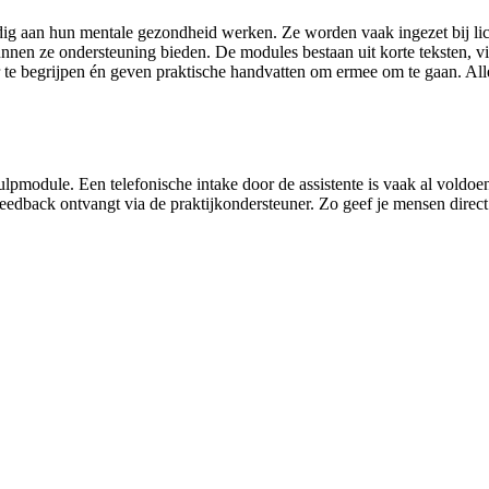
g aan hun mentale gezondheid werken. Ze worden vaak ingezet bij lich
nnen ze ondersteuning bieden. De modules bestaan uit korte teksten, vid
r te begrijpen én geven praktische handvatten om ermee om te gaan. Alle
hulpmodule. Een telefonische intake door de assistente is vaak al vol
 feedback ontvangt via de praktijkondersteuner. Zo geef je mensen direc