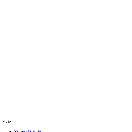
Evie
Zo werkt Evie