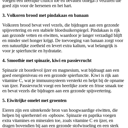
voegen een heerlijke crunch toe en bevatten omega-3 vetzuren die
goed zijn voor de hersenen en het hart.
3. Volkoren brood met pindakaas en banaan
Volkoren brood bevat veel vezels, die bijdragen aan een gezonde
spijsvertering en een stabiele bloedsuikerspiegel. Pindakaas is rijk
aan gezonde vetten en eiwitten, waardoor je langer verzadigd blijft
en minder snel honger krijgt. De toevoeging van banaan zorgt voor
een natuurlijke zoetheid en levert extra kalium, wat belangrijk is
voor je spierfunctie en hydratatie.
4. Smoothie met spinazie, kiwi en passievrucht
Spinazie zit boordevol ijzer en magnesium, wat bijdraagt aan een
goed energieniveau en een gezonde spierfunctie. Kiwi is rijk aan
vitamine C, wat je immuunsysteem versterkt en helpt bij de opname
van ijzer. Passievrucht voegt een heerlijke zoete en frisse smaak toe
en bevat vezels die bijdragen aan een gezonde spijsvertering.
5. Eiwitrijke omelet met groenten
Eieren zijn een uitstekende bron van hoogwaardige eiwitten, die
helpen bij spierherstel en -opbouw. Spinazie en paprika voegen
extra vitamines en mineralen toe, zoals vitamine C en ijzer, en
dragen bovendien bij aan een gezonde stofwisseling en een sterk