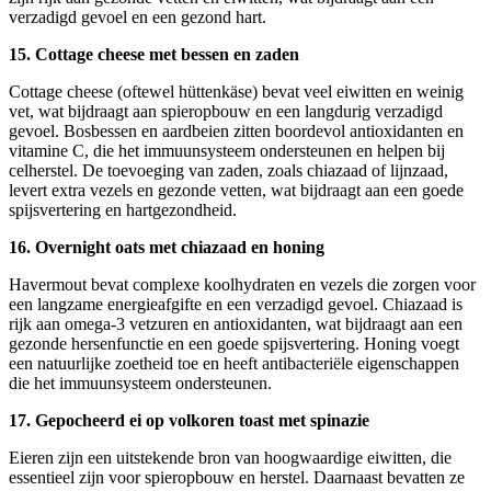
verzadigd gevoel en een gezond hart.
15. Cottage cheese met bessen en zaden
Cottage cheese (oftewel hüttenkäse) bevat veel eiwitten en weinig
vet, wat bijdraagt aan spieropbouw en een langdurig verzadigd
gevoel. Bosbessen en aardbeien zitten boordevol antioxidanten en
vitamine C, die het immuunsysteem ondersteunen en helpen bij
celherstel. De toevoeging van zaden, zoals chiazaad of lijnzaad,
levert extra vezels en gezonde vetten, wat bijdraagt aan een goede
spijsvertering en hartgezondheid.
16. Overnight oats met chiazaad en honing
Havermout bevat complexe koolhydraten en vezels die zorgen voor
een langzame energieafgifte en een verzadigd gevoel. Chiazaad is
rijk aan omega-3 vetzuren en antioxidanten, wat bijdraagt aan een
gezonde hersenfunctie en een goede spijsvertering. Honing voegt
een natuurlijke zoetheid toe en heeft antibacteriële eigenschappen
die het immuunsysteem ondersteunen.
17. Gepocheerd ei op volkoren toast met spinazie
Eieren zijn een uitstekende bron van hoogwaardige eiwitten, die
essentieel zijn voor spieropbouw en herstel. Daarnaast bevatten ze