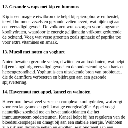
12. Gezonde wraps met kip en hummus
Kip is een magere eiwitbron die helpt bij spieropbouw en herstel,
terwijl hummus vezels en gezonde vetten levert, wat bijdraagt aan
een verzadigd gevoel. De volkoren wraps zorgen voor langzame
koolhydraten, waardoor je energie gelijkmatig vrijkomt gedurende
de ochtend. Voeg wat verse groenten zoals spinazie of paprika toe
voor extra vitamines en smaak.
13. Muesli met noten en yoghurt
Noten bevatten gezonde vetten, eiwitten en antioxidanten, wat helpt
bij een langdurig verzadigd gevoel en de ondersteuning van hart- en
hersengezondheid. Yoghurt is een uitstekende bron van probiotica,
die de darmflora verbeteren en bijdragen aan een gezonde
spijsvertering.
14. Havermout met appel, kaneel en walnoten
Havermout bevat veel vezels en complexe koolhydraten, wat zorgt
voor een langzame en gelijkmatige energieafgifte. Appel voegt
natuurlijke zoetheid toe en bevat antioxidanten die het
immuunsysteem ondersteunen. Kaneel helpt bij het reguleren van de
bloedsuikerspiegel en draagt bij aan een stabiele energie. Walnoten
zijn rijk aan gezonde vetten en eiwitten, wat bijdraagt aan een