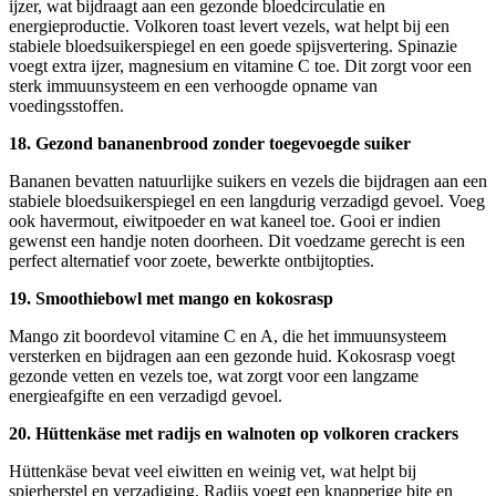
ijzer, wat bijdraagt aan een gezonde bloedcirculatie en
energieproductie. Volkoren toast levert vezels, wat helpt bij een
stabiele bloedsuikerspiegel en een goede spijsvertering. Spinazie
voegt extra ijzer, magnesium en vitamine C toe. Dit zorgt voor een
sterk immuunsysteem en een verhoogde opname van
voedingsstoffen.
18. Gezond bananenbrood zonder toegevoegde suiker
Bananen bevatten natuurlijke suikers en vezels die bijdragen aan een
stabiele bloedsuikerspiegel en een langdurig verzadigd gevoel. Voeg
ook havermout, eiwitpoeder en wat kaneel toe. Gooi er indien
gewenst een handje noten doorheen. Dit voedzame gerecht is een
perfect alternatief voor zoete, bewerkte ontbijtopties.
19. Smoothiebowl met mango en kokosrasp
Mango zit boordevol vitamine C en A, die het immuunsysteem
versterken en bijdragen aan een gezonde huid. Kokosrasp voegt
gezonde vetten en vezels toe, wat zorgt voor een langzame
energieafgifte en een verzadigd gevoel.
20. Hüttenkäse met radijs en walnoten op volkoren crackers
Hüttenkäse bevat veel eiwitten en weinig vet, wat helpt bij
spierherstel en verzadiging. Radijs voegt een knapperige bite en