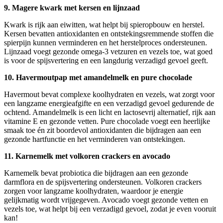
9. Magere kwark met kersen en lijnzaad
Kwark is rijk aan eiwitten, wat helpt bij spieropbouw en herstel.
Kersen bevatten antioxidanten en ontstekingsremmende stoffen die
spierpijn kunnen verminderen en het herstelproces ondersteunen.
Lijnzaad voegt gezonde omega-3 vetzuren en vezels toe, wat goed
is voor de spijsvertering en een langdurig verzadigd gevoel geeft.
10. Havermoutpap met amandelmelk en pure chocolade
Havermout bevat complexe koolhydraten en vezels, wat zorgt voor
een langzame energieafgifte en een verzadigd gevoel gedurende de
ochtend. Amandelmelk is een licht en lactosevrij alternatief, rijk aan
vitamine E en gezonde vetten. Pure chocolade voegt een heerlijke
smaak toe én zit boordevol antioxidanten die bijdragen aan een
gezonde hartfunctie en het verminderen van ontstekingen.
11. Karnemelk met volkoren crackers en avocado
Karnemelk bevat probiotica die bijdragen aan een gezonde
darmflora en de spijsvertering ondersteunen. Volkoren crackers
zorgen voor langzame koolhydraten, waardoor je energie
gelijkmatig wordt vrijgegeven. Avocado voegt gezonde vetten en
vezels toe, wat helpt bij een verzadigd gevoel, zodat je even vooruit
kan!