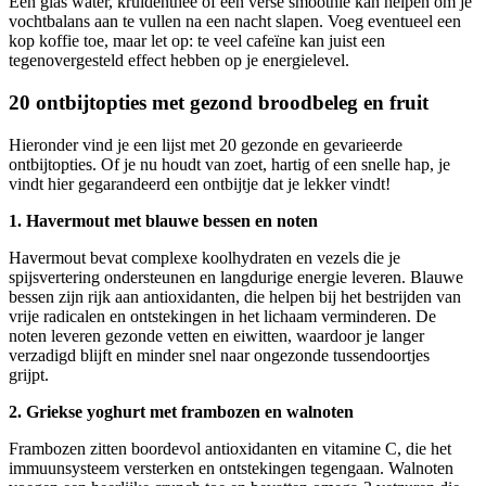
Een glas water, kruidenthee of een verse smoothie kan helpen om je
vochtbalans aan te vullen na een nacht slapen. Voeg eventueel een
kop koffie toe, maar let op: te veel cafeïne kan juist een
tegenovergesteld effect hebben op je energielevel.
20 ontbijtopties met gezond broodbeleg en fruit
Hieronder vind je een lijst met 20 gezonde en gevarieerde
ontbijtopties. Of je nu houdt van zoet, hartig of een snelle hap, je
vindt hier gegarandeerd een ontbijtje dat je lekker vindt!
1. Havermout met blauwe bessen en noten
Havermout bevat complexe koolhydraten en vezels die je
spijsvertering ondersteunen en langdurige energie leveren. Blauwe
bessen zijn rijk aan antioxidanten, die helpen bij het bestrijden van
vrije radicalen en ontstekingen in het lichaam verminderen. De
noten leveren gezonde vetten en eiwitten, waardoor je langer
verzadigd blijft en minder snel naar ongezonde tussendoortjes
grijpt.
2. Griekse yoghurt met frambozen en walnoten
Frambozen zitten boordevol antioxidanten en vitamine C, die het
immuunsysteem versterken en ontstekingen tegengaan. Walnoten