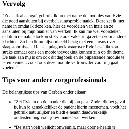
Vervolg
“Zoals ik al aangaf, gebruik ik nu met name de modules van Evie
die goed aansluiten bij overbelastingsproblematiek. Deze zet ik met
name in omdat ik deze ken, hier de voordelen van inzie en ze
aansluiten bij mijn manier van werken. Ik kan me wel voorstellen
dat ik in de nabije toekomst Evie ook vaker in ga zetten voor andere
klachten. Zo ben ik nu bijvoorbeeld bezig met een cursus over
slaapstoornissen. Het slaapdagboek waarover Evie beschikt zou
straks zomaar eens een mooie toevoeging kunnen zijn op dit thema.
De taak aan mij is om ook dit dagboek en de bijpassende module te
leren kennen, zodat ook deze module vertrouwder voor mij gaat
voelen.”
Tips voor andere zorgprofessionals
De belangrijkste tips van Gerben onder elkaar:
“Zet Evie in op de manier die bij jou past. Zodra dit het geval
is, kun je gemakkelijker de patiënt hierin meenemen, voelt het
gebruik natuurlijker en biedt e-health daadwerkelijk
ondersteuning voor jouw manier van werken.”
“De start voelt wellicht onwennig, maar door e-health te