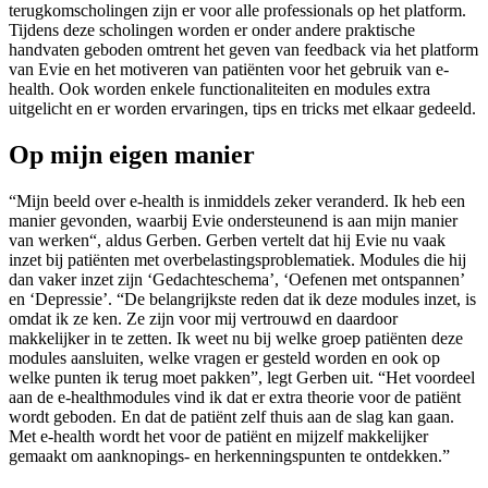
terugkomscholingen zijn er voor alle professionals op het platform.
Tijdens deze scholingen worden er onder andere praktische
handvaten geboden omtrent het geven van feedback via het platform
van Evie en het motiveren van patiënten voor het gebruik van e-
health. Ook worden enkele functionaliteiten en modules extra
uitgelicht en er worden ervaringen, tips en tricks met elkaar gedeeld.
Op mijn eigen manier
“Mijn beeld over e-health is inmiddels zeker veranderd. Ik heb een
manier gevonden, waarbij Evie ondersteunend is aan mijn manier
van werken“, aldus Gerben. Gerben vertelt dat hij Evie nu vaak
inzet bij patiënten met overbelastingsproblematiek. Modules die hij
dan vaker inzet zijn ‘Gedachteschema’, ‘Oefenen met ontspannen’
en ‘Depressie’. “De belangrijkste reden dat ik deze modules inzet, is
omdat ik ze ken. Ze zijn voor mij vertrouwd en daardoor
makkelijker in te zetten. Ik weet nu bij welke groep patiënten deze
modules aansluiten, welke vragen er gesteld worden en ook op
welke punten ik terug moet pakken”, legt Gerben uit. “Het voordeel
aan de e-healthmodules vind ik dat er extra theorie voor de patiënt
wordt geboden. En dat de patiënt zelf thuis aan de slag kan gaan.
Met e-health wordt het voor de patiënt en mijzelf makkelijker
gemaakt om aanknopings- en herkenningspunten te ontdekken.”