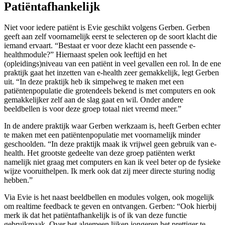
Patiëntafhankelijk
Niet voor iedere patiënt is Evie geschikt volgens Gerben. Gerben
geeft aan zelf voornamelijk eerst te selecteren op de soort klacht die
iemand ervaart. “Bestaat er voor deze klacht een passende e-
healthmodule?” Hiernaast spelen ook leeftijd en het
(opleidings)niveau van een patiënt in veel gevallen een rol. In de ene
praktijk gaat het inzetten van e-health zeer gemakkelijk, legt Gerben
uit. “In deze praktijk heb ik simpelweg te maken met een
patiëntenpopulatie die grotendeels bekend is met computers en ook
gemakkelijker zelf aan de slag gaat en wil. Onder andere
beeldbellen is voor deze groep totaal niet vreemd meer.”
In de andere praktijk waar Gerben werkzaam is, heeft Gerben echter
te maken met een patiëntenpopulatie met voornamelijk minder
geschoolden. “In deze praktijk maak ik vrijwel geen gebruik van e-
health. Het grootste gedeelte van deze groep patiënten werkt
namelijk niet graag met computers en kan ik veel beter op de fysieke
wijze vooruithelpen. Ik merk ook dat zij meer directe sturing nodig
hebben.”
Via Evie is het naast beeldbellen en modules volgen, ook mogelijk
om realtime feedback te geven en ontvangen. Gerben: “Ook hierbij
merk ik dat het patiëntafhankelijk is of ik van deze functie
gebruikmaak. Over het algemeen lijken jongeren het prettiger te