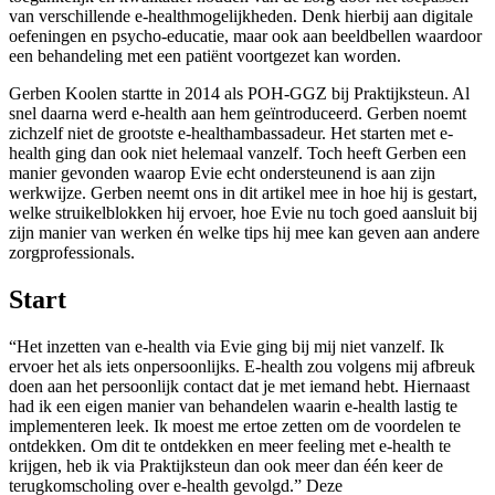
van verschillende e-healthmogelijkheden. Denk hierbij aan digitale
oefeningen en psycho-educatie, maar ook aan beeldbellen waardoor
een behandeling met een patiënt voortgezet kan worden.
Gerben Koolen startte in 2014 als POH-GGZ bij Praktijksteun. Al
snel daarna werd e-health aan hem geïntroduceerd. Gerben noemt
zichzelf niet de grootste e-healthambassadeur. Het starten met e-
health ging dan ook niet helemaal vanzelf. Toch heeft Gerben een
manier gevonden waarop Evie echt ondersteunend is aan zijn
werkwijze. Gerben neemt ons in dit artikel mee in hoe hij is gestart,
welke struikelblokken hij ervoer, hoe Evie nu toch goed aansluit bij
zijn manier van werken én welke tips hij mee kan geven aan andere
zorgprofessionals.
Start
“Het inzetten van e-health via Evie ging bij mij niet vanzelf. Ik
ervoer het als iets onpersoonlijks. E-health zou volgens mij afbreuk
doen aan het persoonlijk contact dat je met iemand hebt. Hiernaast
had ik een eigen manier van behandelen waarin e-health lastig te
implementeren leek. Ik moest me ertoe zetten om de voordelen te
ontdekken. Om dit te ontdekken en meer feeling met e-health te
krijgen, heb ik via Praktijksteun dan ook meer dan één keer de
terugkomscholing over e-health gevolgd.” Deze