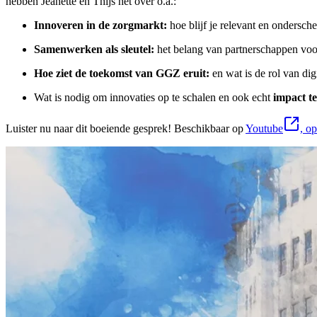
hebben Jeanette en Thijs het over o.a.:
Innoveren in de zorgmarkt:
hoe blijf je relevant en ondersch
Samenwerken als sleutel:
het belang van partnerschappen voo
Hoe ziet de toekomst van GGZ eruit:
en wat is de rol van dig
Wat is nodig om innovaties op te schalen en ook echt
impact t
Luister nu naar dit boeiende gesprek! Beschikbaar op
Youtube
, o