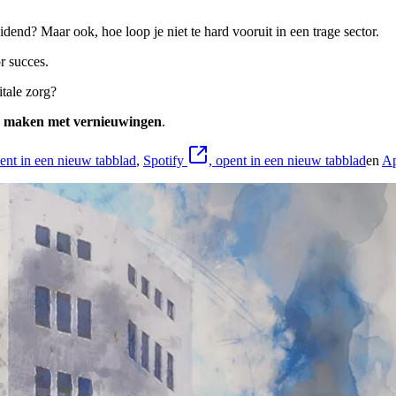
eidend? Maar ook, hoe loop je niet te hard vooruit in een trage sector.
r succes.
itale zorg?
e maken met vernieuwingen
.
pent in een nieuw tabblad
,
Spotify
, opent in een nieuw tabblad
en
Ap