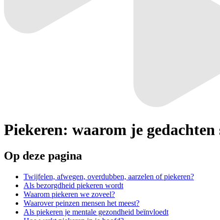
Piekeren:
waarom je gedachten 
Op deze pagina
Twijfelen, afwegen, overdubben, aarzelen of piekeren?
Als bezorgdheid piekeren wordt
Waarom piekeren we zoveel?
Waarover peinzen mensen het meest?
Als piekeren je mentale gezondheid beïnvloedt