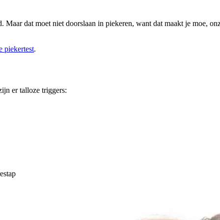
d. Maar dat moet niet doorslaan in piekeren, want dat maakt je moe, on
e piekertest
.
n er talloze triggers:
restap