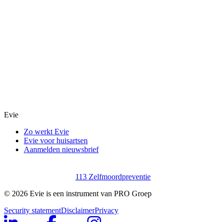
Evie
Zo werkt Evie
Evie voor huisartsen
Aanmelden nieuwsbrief
113 Zelfmoordpreventie
©
2026
Evie is een instrument van PRO Groep
Security statement
Disclaimer
Privacy