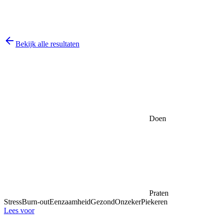
Bekijk alle resultaten
Doen
Praten
Stress
Burn-out
Eenzaamheid
Gezond
Onzeker
Piekeren
Lees voor