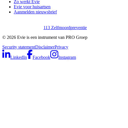
Zo werkt Evie
Evie voor huisartsen
Aanmelden nieuwsbrief
113 Zelfmoordpreventie
©
2026
Evie is een instrument van PRO Groep
Security statement
Disclaimer
Privacy
LinkedIn
Facebook
Instagram