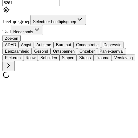
Leeftijdsgroep
Selecteer Leeftijdsgroep
Taal
Nederlands
Zoeken
ADHD
Angst
Autisme
Burn-out
Concentratie
Depressie
Eenzaamheid
Gezond
Ontspannen
Onzeker
Paniekaanval
Piekeren
Rouw
Schulden
Slapen
Stress
Trauma
Verslaving