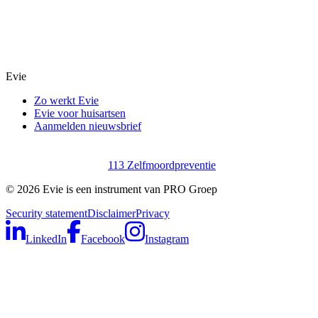
Evie
Zo werkt Evie
Evie voor huisartsen
Aanmelden nieuwsbrief
113 Zelfmoordpreventie
©
2026
Evie is een instrument van PRO Groep
Security statement
Disclaimer
Privacy
LinkedIn
Facebook
Instagram