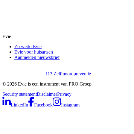
Evie
Zo werkt Evie
Evie voor huisartsen
Aanmelden nieuwsbrief
113 Zelfmoordpreventie
©
2026
Evie is een instrument van PRO Groep
Security statement
Disclaimer
Privacy
LinkedIn
Facebook
Instagram