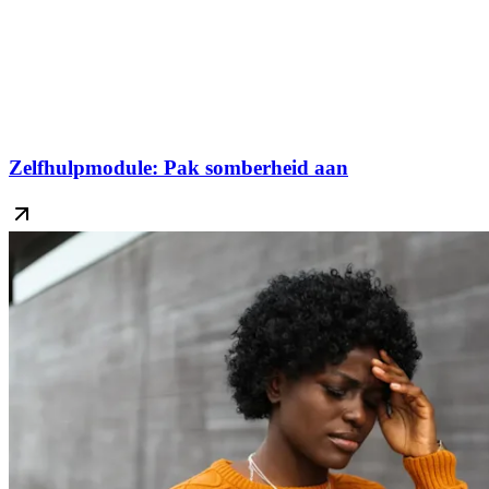
Zelfhulpmodule: Pak somberheid aan