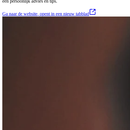
een persoonlijk advies en tips.
Ga naar de website
, opent in een nieuw tabblad